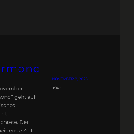
ermond
NOVEMBER 8, 2025
November
JÖRG
ond“ geht auf
isches
mit
chtete. Der
heidende Zeit: