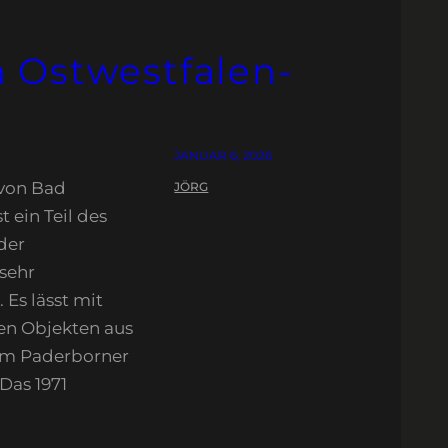
 Ostwestfalen-
JANUAR 6, 2026
 von Bad
JÖRG
t ein Teil des
der
sehr
 Es lässt mit
en Objekten aus
dem Paderborner
Das 1971