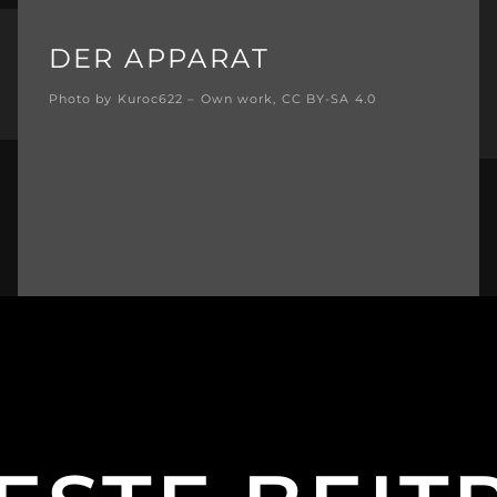
DER APPARAT
Photo by Kuroc622 – Own work, CC BY-SA 4.0