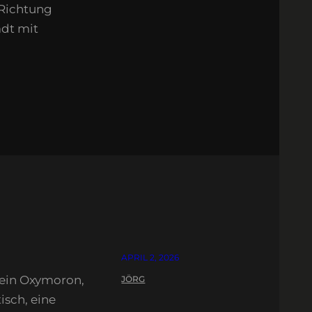
 Richtung
adt mit
APRIL 2, 2026
 ein Oxymoron,
JÖRG
tisch, eine