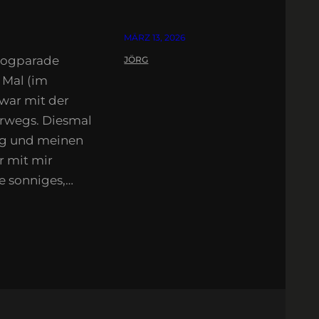
MÄRZ 13, 2026
Blogparade
JÖRG
 Mal (im
war mit der
erwegs. Diesmal
tag und meinen
r mit mir
e sonniges,…