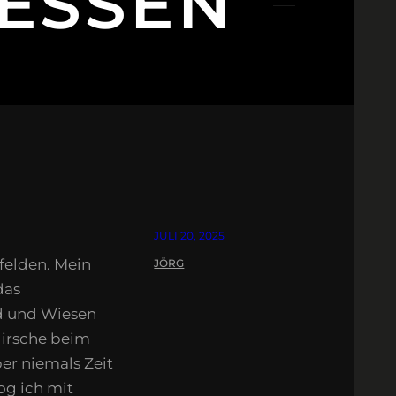
ESSEN
JULI 20, 2025
felden. Mein
JÖRG
das
d und Wiesen
Hirsche beim
ber niemals Zeit
og ich mit